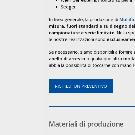
Anelli per esterni, montati su perni
Seeger
In linea generale, la produzione di
Mollif
misura, fuori standard e su disegno del
campionature e serie limitate
. Nella sp
le nostre realizzazioni sono
esclusivamen
Se necessario, siamo disponibili a fornir
anello di arresto
o qualunque altra
molla
abbia la possibilità di toccarne con mano l’al
RICHIEDI UN PREVENTIVO
Materiali di produzione