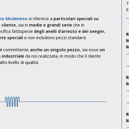
T
E
icio Modenese
si riferisce a
particolari speciali su
 cliente
, sia in
medie e grandi serie
che in
ecifica fattispecie
degli
anelli d’arresto e dei seeger
,
te speciali
e non includono pezzi standard.
e al committente
anche un singolo pezzo
, sia esso
un
 industriale
da noi realizzata, in modo che il cliente
to livello di qualità.