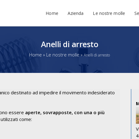
Home
Azienda
Le nostre molle
Se
Anelli di arresto
Home
»
Le nostre molle
»
Anelli di arresto
nico destinato ad impedire il movimento indesiderato
ono essere
aperte, sovrapposte, con una o più
tilizzati come:
V
4