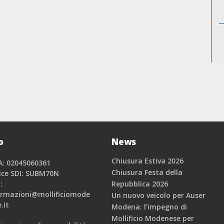
o
News
Chiusura Estiva 2026
A: 02045060361
Chiusura Festa della
ice SDI: SUBM70N
:
Repubblica 2026
ormazioni@mollificiomode
Un nuovo veicolo per Auser
.it
Modena: l’impegno di
Mollificio Modenese per