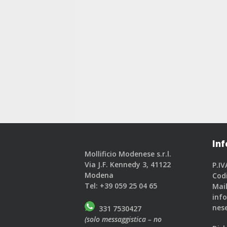
Inf
Mollificio Modenese s.r.l.
Via J.F. Kennedy 3, 41122
P.IV
Modena
Cod
Tel:
+39 059 25 04 65
Mail
inf
nese
331 7530427
(solo messaggistica – no