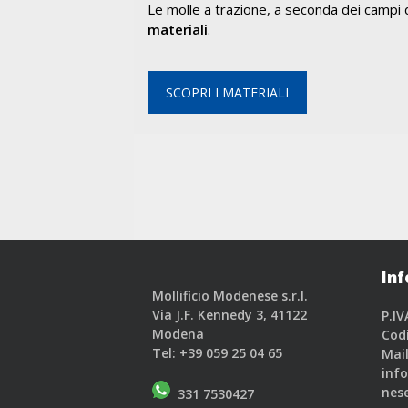
Le molle a trazione, a seconda dei campi 
materiali
.
SCOPRI I MATERIALI
Inf
Mollificio Modenese s.r.l.
Via J.F. Kennedy 3, 41122
P.IV
Modena
Cod
Tel:
+39 059 25 04 65
Mail
inf
nese
331 7530427