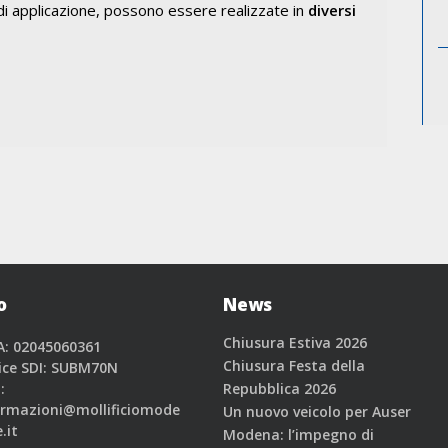
di applicazione, possono essere realizzate in
diversi
o
News
Chiusura Estiva 2026
A: 02045060361
Chiusura Festa della
ice SDI: SUBM70N
:
Repubblica 2026
ormazioni@mollificiomode
Un nuovo veicolo per Auser
.it
Modena: l’impegno di