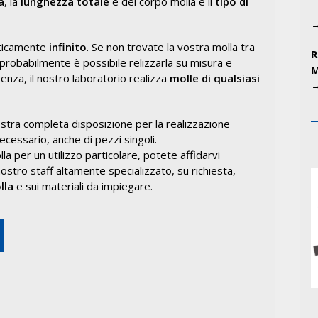
a
, la
lunghezza totale
e del corpo molla e il
tipo di
aticamente
infinito
. Se non trovate la vostra molla tra
, probabilmente è possibile relizzarla su misura e
enza, il nostro laboratorio realizza
molle di qualsiasi
ostra completa disposizione per la realizzazione
ecessario, anche di pezzi singoli.
la per un utilizzo particolare, potete affidarvi
 nostro staff altamente specializzato, su richiesta,
lla
e sui materiali da impiegare.