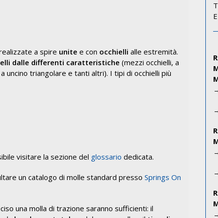
T
E
ealizzate a spire
unite
e con
occhielli
alle estremità.
ielli dalle differenti caratteristiche
(mezzi occhielli, a
uncino triangolare e tanti altri). I tipi di occhielli più
ssibile visitare la sezione del
glossario
dedicata.
ultare un catalogo di molle standard presso
Springs On
iso una molla di trazione saranno sufficienti: il