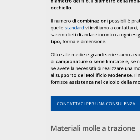
diametro del filo
, il
diametro della moll
occhiello
.
Il numero di
combinazioni
possibili è pr
quelle
standard
vi invitiamo a contattarci
saremo lieti di andare incontro a ogni esig
tipo
, forma e dimensione.
Oltre alle medie e grandi serie siamo a v
di
campionature o serie limitate
e, se n
Se avete la necessità di realizzare una mol
al
supporto del Mollificio Modenese
. Il
fornisce
assistenza nel calcolo della mo
CONTATTACI PER UNA CONSULENZA
Materiali molle a trazione