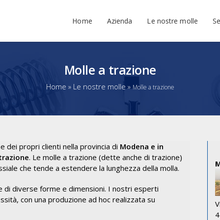
Home
Azienda
Le nostre molle
Se
Molle a trazione
Home
»
Le nostre molle
»
Molle a trazione
dei propri clienti nella provincia di
Modena e in
trazione
. Le molle a trazione (dette anche di trazione)
ssiale che tende a estendere la lunghezza della molla.
e di diverse forme e dimensioni. I nostri esperti
ssità, con una produzione ad hoc realizzata su
V
4